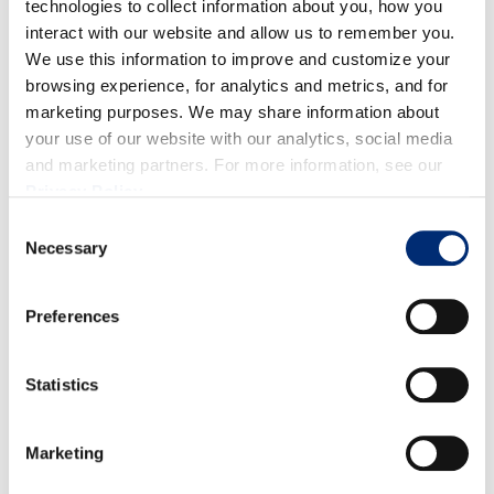
technologies to collect information about you, how you
Combine el puré de plátanos, el queso ricotta, los
interact with our website and allow us to remember you.
huevos y la vainilla en un tazón. Agregue la harina
We use this information to improve and customize your
de pan y el polvo de hornear. Dobla los arándanos (y
browsing experience, for analytics and metrics, and for
cualquier otro complemento).
marketing purposes. We may share information about
your use of our website with our analytics, social media
Vierta la mezcla en el molde para pan. Hornee
and marketing partners. For more information, see our
durante 40-50 minutos o hasta que al insertar un
Privacy Policy
.
palillo en el centro, éste salga limpio.
Consent
Necessary
Selection
Preferences
RECETAS RELACIONADAS
Statistics
Marketing