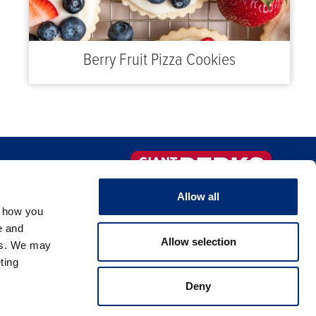
Berry Fruit Pizza Cookies
IO DE COMIDA
¡Regístrate ahora!
Allow all
OMERCIO
, how you
e and
Allow selection
es. We may
ting
Deny
ivacidad