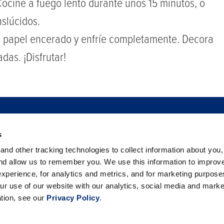
ocine a fuego lento durante unos 15 minutos, o
nslúcidos.
e papel encerado y enfríe completamente. Decora
das. ¡Disfrutar!
PRAR
SEGURIDAD ALIMENTARIA
SALA DE NOTICIAS
SERVIC
s
BAYAS
FILANTROPÍA
CARRERAS
C
nd other tracking technologies to collect information about you
PREGUNTAS FRECUENTES
and allow us to remember you. We use this information to improv
CONTÁCTANOS
xperience, for analytics and metrics, and for marketing purpos
ur use of our website with our analytics, social media and marke
ation, see our
Privacy Policy
.
alifornia Giant Berry Farms. All rights reserved. |
Política de pr