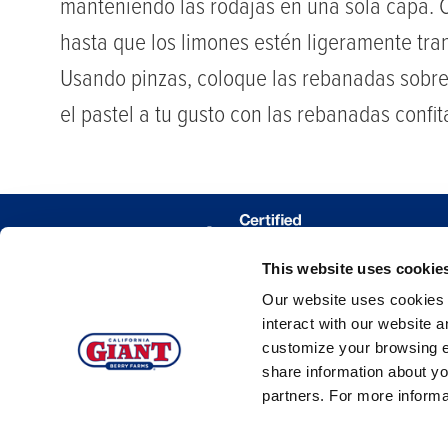
manteniendo las rodajas en una sola capa. C
hasta que los limones estén ligeramente tra
Usando pinzas, coloque las rebanadas sobr
el pastel a tu gusto con las rebanadas confita
DÓNDE COM
This website uses cookie
TRAZAR MIS 
Our website uses cookies a
interact with our website 
customize your browsing e
share information about yo
partners. For more inform
©2026 C