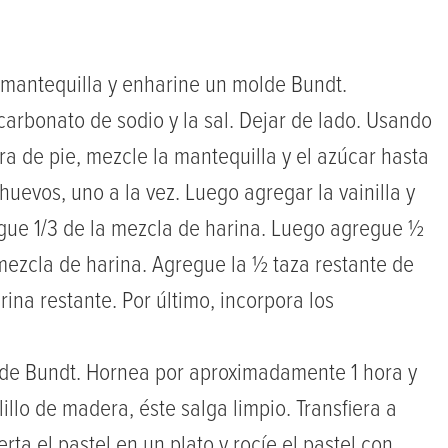
 mantequilla y enharine un molde Bundt.
icarbonato de sodio y la sal. Dejar de lado. Usando
a de pie, mezcle la mantequilla y el azúcar hasta
uevos, uno a la vez. Luego agregar la vainilla y
regue 1/3 de la mezcla de harina. Luego agregue ½
mezcla de harina. Agregue la ½ taza restante de
na restante. Por último, incorpora los
lde Bundt. Hornea por aproximadamente 1 hora y
illo de madera, éste salga limpio. Transfiera a
erta el pastel en un plato y rocíe el pastel con