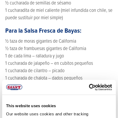
½ cucharada de semillas de sésamo
1 cucharadita de miel caliente (miel infundida con chile, se
puede sustituir por miel simple)
Para la Salsa Fresca de Bayas:
½ taza de moras gigantes de California
½ taza de frambuesas gigantes de California
1 de cada lima – ralladura y jugo
1 cucharada de jalapeño – en cubitos pequeños
1 cucharada de cilantro – picado
1 cucharada de chalota – dados pequeños
Para el Sándwich:
12 rebanadas de baguette de corte fino
This website uses cookies
6 cada uno con una porción de ½ onza de queso brie
Our website uses cookies and other tracking
1 cucharada de mantequilla