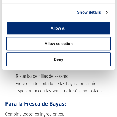
Caliente las cebollas en el aceite de oliva hasta que
Show details
se marchiten y sazone con sal kosher y pimienta
blanca.
Allow all
Agregue el agua y cocine para ablandar las cebollas.
En un tazón pequeño, coloque las cebollas calientes
Allow selection
sobre las chispas de chocolate y mezcle con una
batidora de mano hasta que quede suave.
Deny
Para las fresas con costra de sésamo:
Tostar las semillas de sésamo.
Frote el lado cortado de las bayas con la miel.
Espolvorear con las semillas de sésamo tostadas.
Para la Fresca de Bayas:
Combina todos los ingredientes.