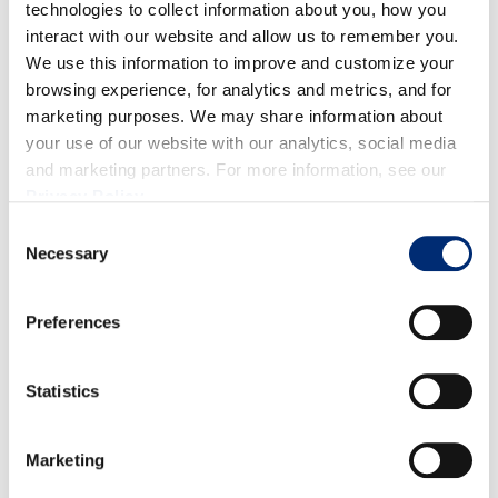
technologies to collect information about you, how you
Mermelada de hibisco y arándanos
interact with our website and allow us to remember you.
We use this information to improve and customize your
DIRECCIONES
browsing experience, for analytics and metrics, and for
marketing purposes. We may share information about
your use of our website with our analytics, social media
Para la mermelada de hibisco y
and marketing partners. For more information, see our
Privacy Policy
.
arándanos:
Consent
Para la mermelada de hibisco y arándanos, ponga el
Necessary
Selection
hibisco y el agua a fuego lento. Apague el fuego y
deje reposar durante 15 a 20 minutos.
Preferences
Agregue los arándanos California Giant y el azúcar y
deje hervir. Retire del fuego y haga puré con una
Statistics
batidora de mano. Regrese al fuego y cocine hasta
obtener una consistencia de mermelada.
Marketing
Para el mole de chocolate blanco: