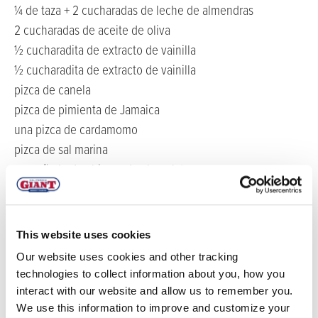
¼ de taza + 2 cucharadas de leche de almendras
2 cucharadas de aceite de oliva
½ cucharadita de extracto de vainilla
½ cucharadita de extracto de vainilla
pizca de canela
pizca de pimienta de Jamaica
una pizca de cardamomo
pizca de sal marina
un puñado de chispas de chocolate
Para la salsa de arándanos y frambuesas:
1 taza de frambuesas gigantes de California
This website uses cookies
½ taza de arándanos gigantes de California
Our website uses cookies and other tracking
chorrito de agua
technologies to collect information about you, how you
½ cucharadita de vainilla
interact with our website and allow us to remember you.
We use this information to improve and customize your
1 cucharada de miel o jarabe de arce