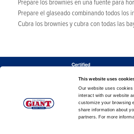
Prepare los brownies en una fuente para horn
Prepare el glaseado combinando todos los i
Cubra los brownies y cubra con todas las ba
DÓNDE COM
This website uses cookie
TRAZAR MIS 
Our website uses cookies a
interact with our website 
customize your browsing e
share information about yo
partners. For more inform
©2026 C