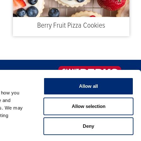
Berry Fruit Pizza Cookies
IO DE COMIDA
¡Regístrate ahora!
Allow all
OMERCIO
, how you
e and
Allow selection
es. We may
ting
Deny
ivacidad