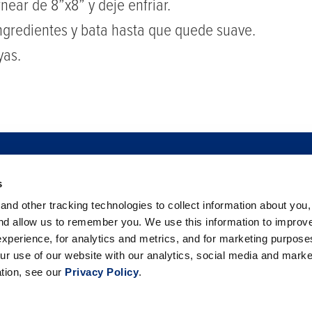
ear de 8”x8” y deje enfriar.
ngredientes y bata hasta que quede suave.
yas.
PRAR
SEGURIDAD ALIMENTARIA
SALA DE NOTICIAS
SERVIC
s
BAYAS
FILANTROPÍA
CARRERAS
C
nd other tracking technologies to collect information about you
PREGUNTAS FRECUENTES
and allow us to remember you. We use this information to improv
xperience, for analytics and metrics, and for marketing purpos
CONTÁCTANOS
ur use of our website with our analytics, social media and marke
ation, see our
Privacy Policy
.
alifornia Giant Berry Farms. All rights reserved. |
Política de pr