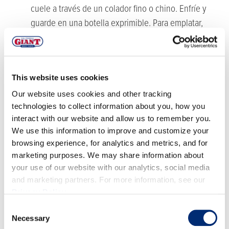
cuele a través de un colador fino o chino. Enfríe y
guarde en una botella exprimible. Para emplatar,
inserte la boquilla de la botella exprimible en las
donas y llénelas suavemente.
Para el glaseado de arándanos:
This website uses cookies
Our website uses cookies and other tracking
Combine todos los ingredientes en un tazón para
technologies to collect information about you, how you
mezclar con un batidor y agregue azúcar en polvo
interact with our website and allow us to remember you.
adicional si es necesario para espesar. Reserve para
We use this information to improve and customize your
mojar más tarde.
browsing experience, for analytics and metrics, and for
Rellene las donas con relleno de moras y luego
marketing purposes. We may share information about
your use of our website with our analytics, social media
sumérjalas en el glaseado de moras. Sirva tal cual o
and marketing partners. For more information, see our
con fruta y azúcar en polvo si lo desea.
Privacy Policy
.
Para las Donas:
Consent
Necessary
Selection