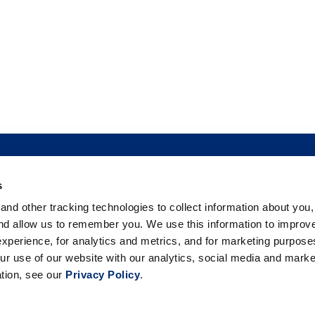
PRAR
SEGURIDAD ALIMENTARIA
SALA DE NOTICIAS
SERVIC
s
BAYAS
FILANTROPÍA
CARRERAS
C
nd other tracking technologies to collect information about you
PREGUNTAS FRECUENTES
and allow us to remember you. We use this information to improv
xperience, for analytics and metrics, and for marketing purpos
CONTÁCTANOS
ur use of our website with our analytics, social media and marke
ation, see our
Privacy Policy
.
alifornia Giant Berry Farms. All rights reserved. |
Política de pr