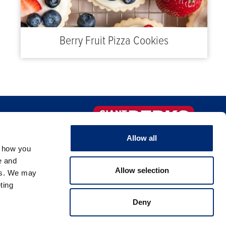
Berry Fruit Pizza Cookies
IO DE COMIDA
¡Regístrate ahora!
Allow all
OMERCIO
, how you
e and
Allow selection
es. We may
ting
Deny
ivacidad