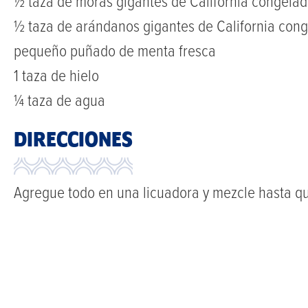
½ taza de moras gigantes de California congela
½ taza de arándanos gigantes de California con
pequeño puñado de menta fresca
1 taza de hielo
¼ taza de agua
DIRECCIONES
Agregue todo en una licuadora y mezcle hasta que