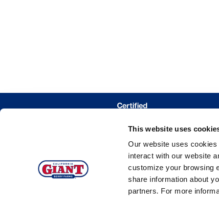
DÓNDE COM
This website uses cookie
TRAZAR MIS 
Our website uses cookies a
interact with our website 
customize your browsing e
share information about yo
partners. For more inform
©2026 C