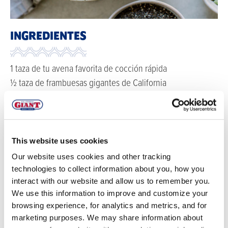
INGREDIENTES
1 taza de tu avena favorita de cocción rápida
½ taza de frambuesas gigantes de California
1 plátano
¼ taza de semillas de chía
¼ taza de miel de semillas de calabaza
This website uses cookies
DIRECCIONES
Our website uses cookies and other tracking
technologies to collect information about you, how you
interact with our website and allow us to remember you.
Agregue su avena a la estufa o al microondas.
We use this information to improve and customize your
Cuando termine de cocinar, monte los ingredientes.
browsing experience, for analytics and metrics, and for
marketing purposes. We may share information about