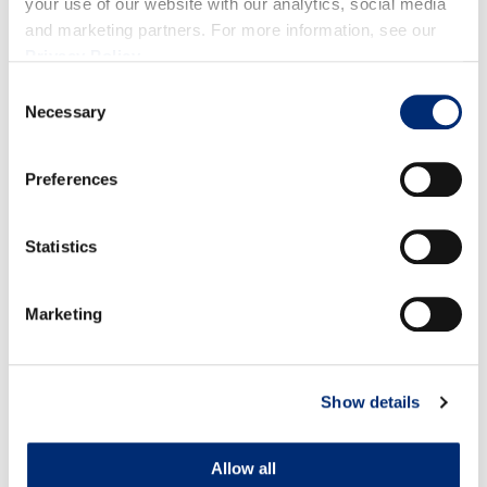
your use of our website with our analytics, social media
and marketing partners. For more information, see our
RECETAS RELACIONADAS
Privacy Policy
.
Consent
Necessary
Selection
Preferences
Statistics
Marketing
High Protein Crepes with Strawberries and
Show details
Blueberries
Allow all