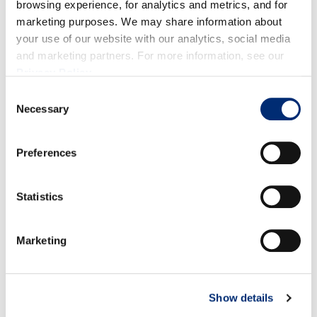
browsing experience, for analytics and metrics, and for
endurezcan antes de servir. Almacenar en un
marketing purposes. We may share information about
recipiente hermético en el refrigerador.
your use of our website with our analytics, social media
and marketing partners. For more information, see our
Privacy Policy
.
Consent
RECETAS RELACIONADAS
Necessary
Selection
Preferences
Statistics
Marketing
Show details