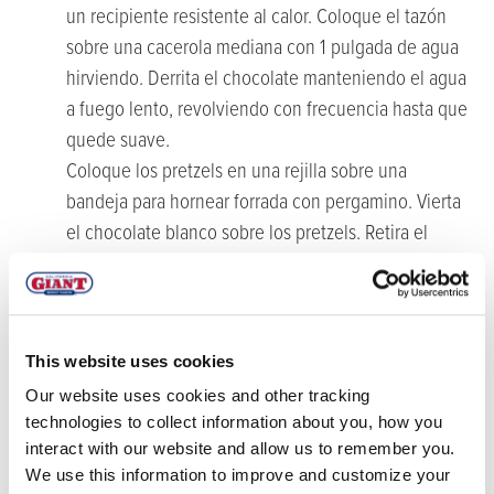
un recipiente resistente al calor. Coloque el tazón
sobre una cacerola mediana con 1 pulgada de agua
hirviendo. Derrita el chocolate manteniendo el agua
a fuego lento, revolviendo con frecuencia hasta que
quede suave.
Coloque los pretzels en una rejilla sobre una
bandeja para hornear forrada con pergamino. Vierta
el chocolate blanco sobre los pretzels. Retira el
exceso de chocolate blanco de la bandeja para
hornear si es necesario. Vuelva a calentar
suavemente según sea necesario y vierta sobre los
pretzels restantes.
This website uses cookies
Antes de que cuaje el chocolate blanco, agregue un
Our website uses cookies and other tracking
arándano a cada uno de los pequeños agujeros de
technologies to collect information about you, how you
pretzel. Coloque los pretzels en el refrigerador
interact with our website and allow us to remember you.
We use this information to improve and customize your
durante al menos 30 minutos para que se