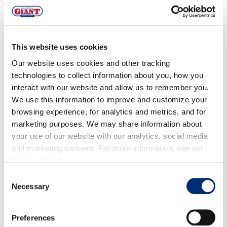
pizca de sal marina
DIRECCIONES
This website uses cookies
Our website uses cookies and other tracking
En una cacerola a fuego medio, agrega el aceite de
technologies to collect information about you, how you
oliva y las chalotas. Cocine hasta que las chalotas se
interact with our website and allow us to remember you.
ablanden y se cocinen, aproximadamente 2-3
We use this information to improve and customize your
minutos.
browsing experience, for analytics and metrics, and for
Agrega el resto de los ingredientes, excepto el
marketing purposes. We may share information about
your use of our website with our analytics, social media
arrurruz en polvo. Cocine a fuego medio hasta que
and marketing partners. For more information, see our
los arándanos se ablanden, aproximadamente 5
Privacy Policy
.
minutos.
Consent
Ahora agregue el arrurruz en polvo y mezcle hasta
Necessary
Selection
que la salsa picante espese. Retirar del fuego y sacar
la ramita de canela. Deja enfriar por completo. Vierta
Preferences
en un recipiente hermético/frasco de regalo y