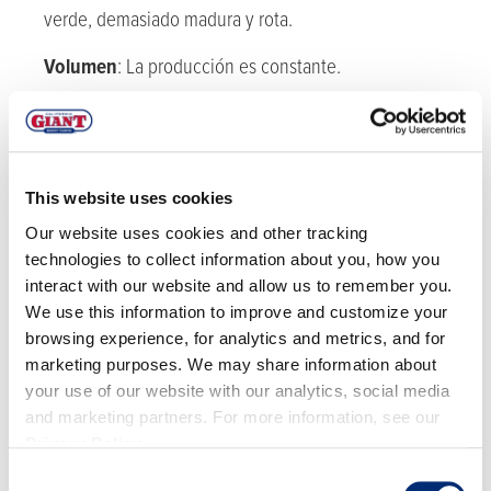
verde, demasiado madura y rota.
Volumen
:
La producción es constante.
WATSONVILLE
Estado de cosecha:
Volumen
es
muy
luz
a medida
This website uses cookies
que avanza la temporada. Se prevé que la
Our website uses cookies and other tracking
producción aumente
cerca de finales de junio.
technologies to collect information about you, how you
interact with our website and allow us to remember you.
We use this information to improve and customize your
browsing experience, for analytics and metrics, and for
marketing purposes. We may share information about
your use of our website with our analytics, social media
and marketing partners. For more information, see our
MORAS
Privacy Policy
.
Consent