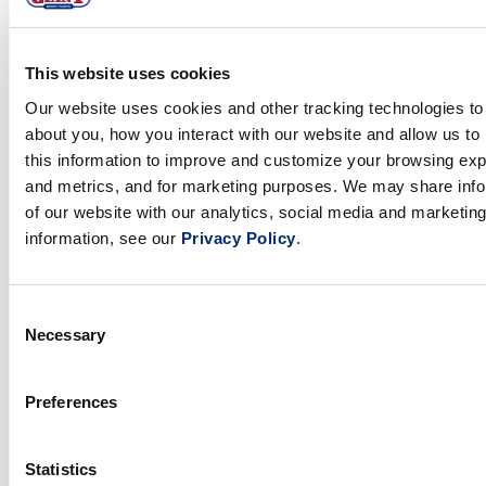
This website uses cookies
Our website uses cookies and other tracking technologies to 
about you, how you interact with our website and allow us 
this information to improve and customize your browsing expe
and metrics, and for marketing purposes. We may share info
Mini pan de bayas de plátano y canela
of our website with our analytics, social media and marketin
information, see our
Privacy Policy
.
Consent
Necessary
Selection
Preferences
Statistics