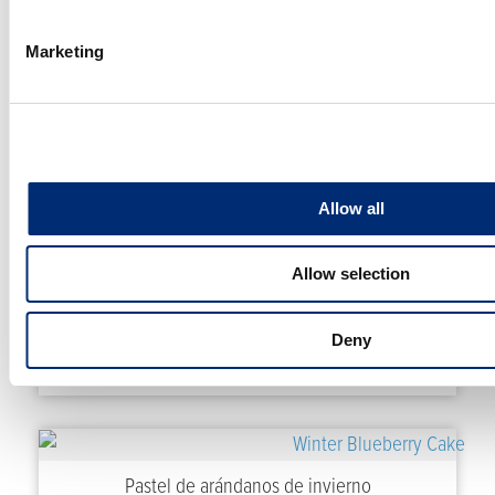
Marketing
Pastel bundt con vino tinto + frambuesa y
Allow all
chocolate
Allow selection
Deny
Una casa de pan de jengibre feliz con bayas
Pastel de arándanos de invierno